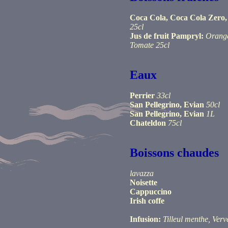
Coca Cola, Coca Cola Zero, 
25cl
Jus de fruit Pampryl:
Orang
Tomate 25cl
Eaux
Perrier
33cl
San Pellegrino, Evian
50cl
San Pellegrino, Evian
1L
Chateldon
75cl
Boissons chaudes
lavazza
Noisette
Cappuccino
Irish coffe
Infusion:
Tilleul menthe, Verv