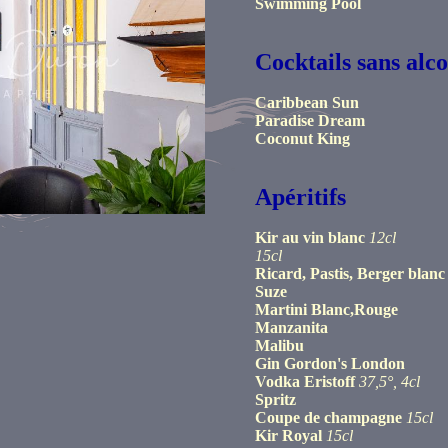
Swimming Pool
Cocktails sans alco
Caribbean Sun
Paradise Dream
Coconut King
Apéritifs
Kir au vin blanc
12cl
15cl
Ricard, Pastis, Berger blanc
Suze
Martini Blanc,Rouge
Manzanita
Malibu
Gin Gordon's London
Vodka Eristoff
37,5°, 4cl
Spritz
Coupe de champagne
15cl
Kir Royal
15cl