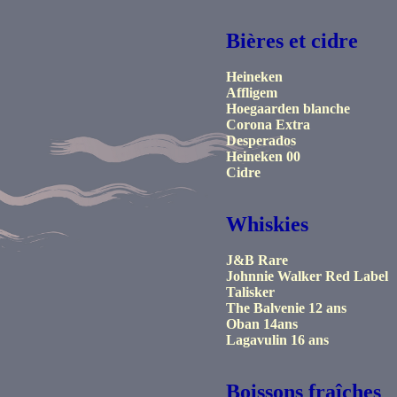
Bières et cidre
Heineken
Affligem
Hoegaarden blanche
Corona Extra
Desperados
Heineken 00
Cidre
Whiskies
J&B Rare
Johnnie Walker Red Label
Talisker
The Balvenie 12 ans
Oban 14ans
Lagavulin 16 ans
Boissons fraîches